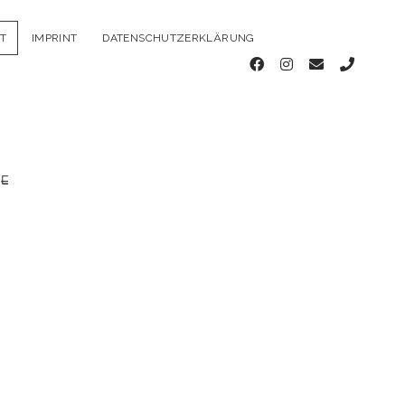
T
IMPRINT
DATENSCHUTZERKLÄRUNG
facebook
instagram
email
phone