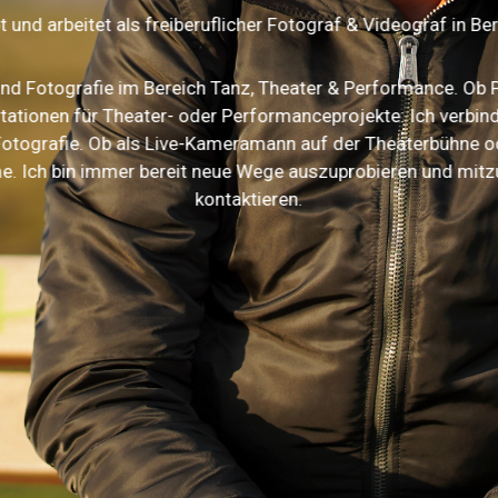
t und arbeitet als freiberuflicher Fotograf & Videograf in Berl
 und Fotografie im Bereich Tanz, Theater & Performance. Ob 
tationen für Theater- oder Performanceprojekte: Ich verbin
tografie. Ob als Live-Kameramann auf der Theaterbühne oder
e. Ich bin immer bereit neue Wege auszuprobieren und mitzu
kontaktieren.