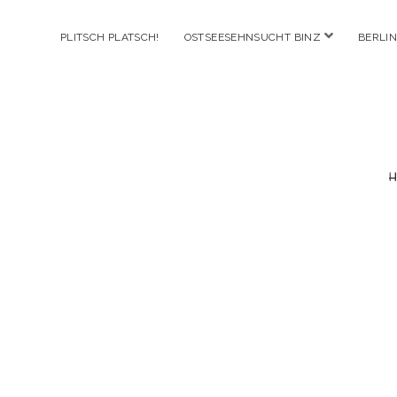
Menü
PLITSCH PLATSCH!
OSTSEESEHNSUCHT BINZ
BERLIN
öffnen