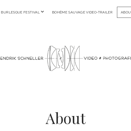
Menü
 BURLESQUE FESTIVAL
BOHÈME SAUVAGE VIDEO-TRAILER
ABOU
öffnen
video
&
photografie
About