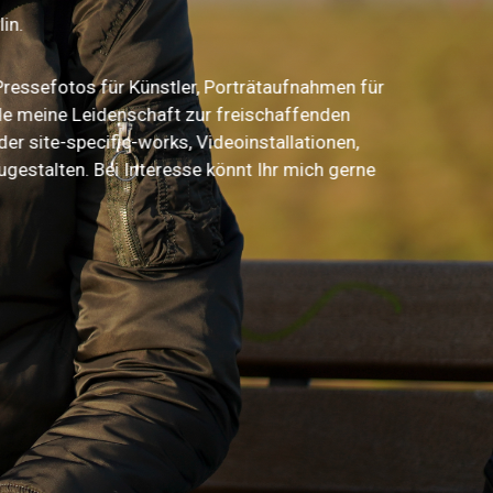
in.
Pressefotos für Künstler, Porträtaufnahmen für
de meine Leidenschaft zur freischaffenden
 site-specific-works, Videoinstallationen,
gestalten. Bei Interesse könnt Ihr mich gerne