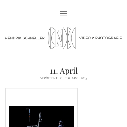
Menü
PLITSCH PLATSCH!
öffnen
Menü
OSTSEESEHNSUCHT BINZ
video
öffnen
OSTSEESEHNSUCHT BINZ 2023
Menü
BERLIN BURLESQUE FESTIVAL
&
öffnen
OSTSEE SEHNSUCHT BINZ 2019
BERLIN BURLESQUE FESTIVAL 2020
BOHÈME SAUVAGE VIDEO-TRAILER
photografie
BERLIN BURLESQUE FESTIVAL 2023
ABOUT
11. April
IMPRINT
VERÖFFENTLICHT 11. APRIL 2013
DATENSCHUTZERKLÄRUNG
facebook
instagram
email
phone