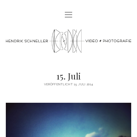
Menü
PLITSCH PLATSCH!
öffnen
Menü
OSTSEESEHNSUCHT BINZ
video
öffnen
OSTSEESEHNSUCHT BINZ 2023
Menü
BERLIN BURLESQUE FESTIVAL
&
öffnen
OSTSEE SEHNSUCHT BINZ 2019
BERLIN BURLESQUE FESTIVAL 2020
BOHÈME SAUVAGE VIDEO-TRAILER
photografie
BERLIN BURLESQUE FESTIVAL 2023
ABOUT
15. Juli
IMPRINT
VERÖFFENTLICHT 15. JULI 2014
DATENSCHUTZERKLÄRUNG
facebook
instagram
email
phone