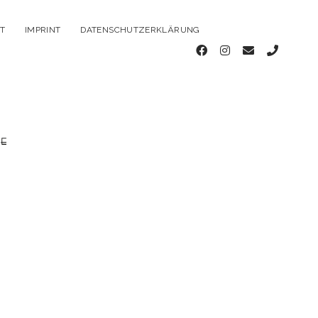
T
IMPRINT
DATENSCHUTZERKLÄRUNG
facebook
instagram
email
phone