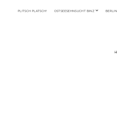
Menü
PLITSCH PLATSCH!
OSTSEESEHNSUCHT BINZ
BERLIN
öffnen